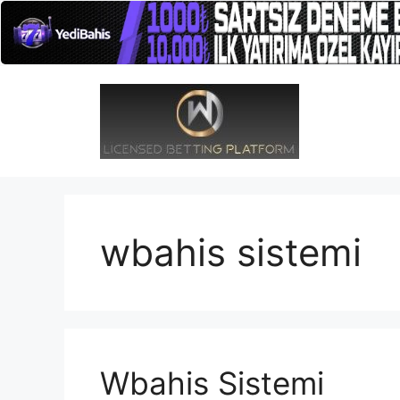
İçeriğe
atla
wbahis sistemi
Wbahis Sistemi