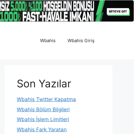
Wbahis
Wbahis Giriş
Son Yazılar
Wbahis Twitter Kapatma
Wbahis Bölüm Bilgileri
Wbahis İşlem Limitleri
Wbahis Fark Yaratan