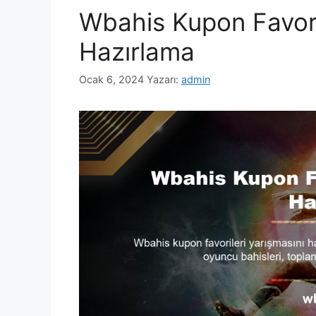
Wbahis Kupon Favori
Hazırlama
Ocak 6, 2024
Yazarı:
admin