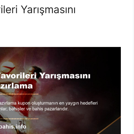
leri Yarışmasını