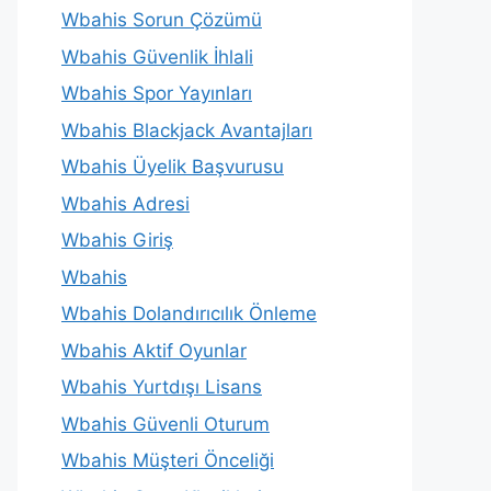
Wbahis Sorun Çözümü
Wbahis Güvenlik İhlali
Wbahis Spor Yayınları
Wbahis Blackjack Avantajları
Wbahis Üyelik Başvurusu
Wbahis Adresi
Wbahis Giriş
Wbahis
Wbahis Dolandırıcılık Önleme
Wbahis Aktif Oyunlar
Wbahis Yurtdışı Lisans
Wbahis Güvenli Oturum
Wbahis Müşteri Önceliği