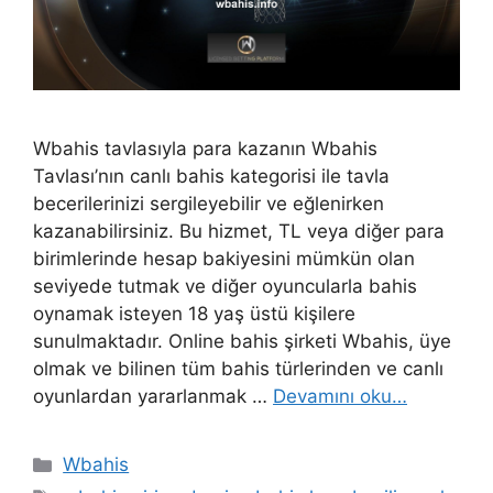
Wbahis tavlasıyla para kazanın Wbahis
Tavlası’nın canlı bahis kategorisi ile tavla
becerilerinizi sergileyebilir ve eğlenirken
kazanabilirsiniz. Bu hizmet, TL veya diğer para
birimlerinde hesap bakiyesini mümkün olan
seviyede tutmak ve diğer oyuncularla bahis
oynamak isteyen 18 yaş üstü kişilere
sunulmaktadır. Online bahis şirketi Wbahis, üye
olmak ve bilinen tüm bahis türlerinden ve canlı
oyunlardan yararlanmak …
Devamını oku…
Kategoriler
Wbahis