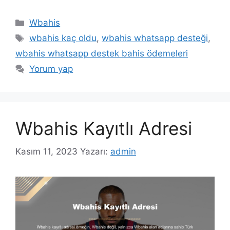
Kategoriler
Wbahis
Etiketler
wbahis kaç oldu
,
wbahis whatsapp desteği
,
wbahis whatsapp destek bahis ödemeleri
Yorum yap
Wbahis Kayıtlı Adresi
Kasım 11, 2023
Yazarı:
admin