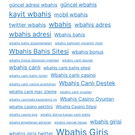
güncel wbahis
güncel adresi wbahis
kayit wbahis
mobil wbahis
wbahis
wbahis adres
twitter wbahis
wbahis adresi
Wbahis bahis
wbahis bahis düzenlemeleri
wbahis bahisleri güvenilir midir
Wbahis Bahis Sitesi
wbahis bonus
wbahis bonus dönüşüm i̇şlemleri
wbahis canli destek
wbahis canlı
wbahis canlı bahis sitesi
Wbahis canlı casino
wbahis canlı bahis türleri
Wbahis Canlı Destek
wbahis canlı casino avantajları
wbahis canlı maç izleme
wbahis canlı oyunları
Wbahis Casino Oyunları
wbahis casinoda kazandınız mı
wbahis casino sektörü
Wbahis Casino Sitesi
wbahis casino üye
wbahis dünya kupası canlı bahis
wbahis girisi
wbahis engellenen adresler
wbahis gerçek hesap
Wbahis Giriş
wbahis giris twitter