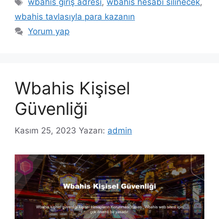
Etiketler
wbahis giriş adresi
,
wbahis hesabı silinecek
,
wbahis tavlasıyla para kazanın
Yorum yap
Wbahis Kişisel
Güvenliği
Kasım 25, 2023
Yazarı:
admin