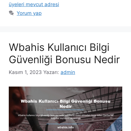
üyeleri mevcut adresi
Yorum yap
Wbahis Kullanıcı Bilgi
Güvenliği Bonusu Nedir
Kasım 1, 2023
Yazarı:
admin