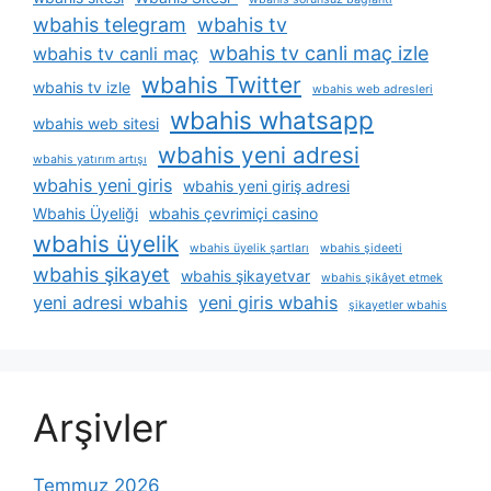
wbahis telegram
wbahis tv
wbahis tv canli maç izle
wbahis tv canli maç
wbahis Twitter
wbahis tv izle
wbahis web adresleri
wbahis whatsapp
wbahis web sitesi
wbahis yeni adresi
wbahis yatırım artışı
wbahis yeni giris
wbahis yeni giriş adresi
Wbahis Üyeliği
wbahis çevrimiçi casino
wbahis üyelik
wbahis üyelik şartları
wbahis şideeti
wbahis şikayet
wbahis şikayetvar
wbahis şikâyet etmek
yeni adresi wbahis
yeni giris wbahis
şikayetler wbahis
Arşivler
Temmuz 2026