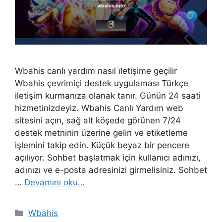
Wbahis canlı yardım nasıl i̇letişime geçilir
Wbahis çevrimiçi destek uygulaması Türkçe
iletişim kurmanıza olanak tanır. Günün 24 saati
hizmetinizdeyiz. Wbahis Canlı Yardım web
sitesini açın, sağ alt köşede görünen 7/24
destek metninin üzerine gelin ve etiketleme
işlemini takip edin. Küçük beyaz bir pencere
açılıyor. Sohbet başlatmak için kullanıcı adınızı,
adınızı ve e-posta adresinizi girmelisiniz. Sohbet
…
Devamını oku…
Kategoriler
Wbahis