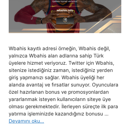
Wbahis kayıtlı adresi örneğin, Wbahis değil,
yalnızca Wbahis alan adlarına sahip Türk
üyelere hizmet veriyoruz. Twitter için Wbahis,
sitenize istediğiniz zaman, istediğiniz yerden
giriş yapmanızı sağlar. Wbahis üyeliği her
alanda avantaj ve fırsatlar sunuyor. Oyunculara
özel hazırlanan bonus ve promosyonlardan
yararlanmak isteyen kullanıcıların siteye üye
olması gerekmektedir. İlerleyen süreçte ilk para
yatırma işleminizde kazandığınız bonusu …
Devamını oku…