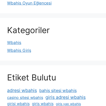
Wbahis Oyun Eğlencesi
Kategoriler
Wbahis
Wbahis Giriş
Etiket Bulutu
adresi wbahis
bahis sitesi wbahis
giris adresi wbahis
casino sitesi wbahis
girisi wbahis
giris wbahis
giris yap wbahis