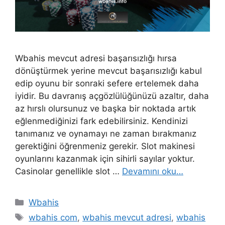
Wbahis mevcut adresi başarısızlığı hırsa
dönüştürmek yerine mevcut başarısızlığı kabul
edip oyunu bir sonraki sefere ertelemek daha
iyidir. Bu davranış açgözlülüğünüzü azaltır, daha
az hırslı olursunuz ve başka bir noktada artık
eğlenmediğinizi fark edebilirsiniz. Kendinizi
tanımanız ve oynamayı ne zaman bırakmanız
gerektiğini öğrenmeniz gerekir. Slot makinesi
oyunlarını kazanmak için sihirli sayılar yoktur.
Casinolar genellikle slot …
Devamını oku…
Kategoriler
Wbahis
Etiketler
wbahis com
,
wbahis mevcut adresi
,
wbahis