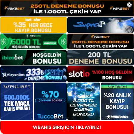
×
WBAHIS GİRİŞ İÇİN TIKLAYINIZ!