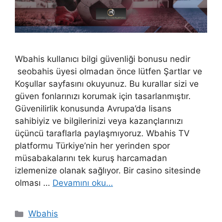
Wbahis kullanıcı bilgi güvenliği bonusu nedir
seobahis üyesi olmadan önce lütfen Şartlar ve
Koşullar sayfasını okuyunuz. Bu kurallar sizi ve
güven fonlarınızı korumak için tasarlanmıştır.
Güvenilirlik konusunda Avrupa’da lisans
sahibiyiz ve bilgilerinizi veya kazançlarınızı
üçüncü taraflarla paylaşmıyoruz. Wbahis TV
platformu Türkiye’nin her yerinden spor
müsabakalarını tek kuruş harcamadan
izlemenize olanak sağlıyor. Bir casino sitesinde
olması …
Devamını oku…
Kategoriler
Wbahis