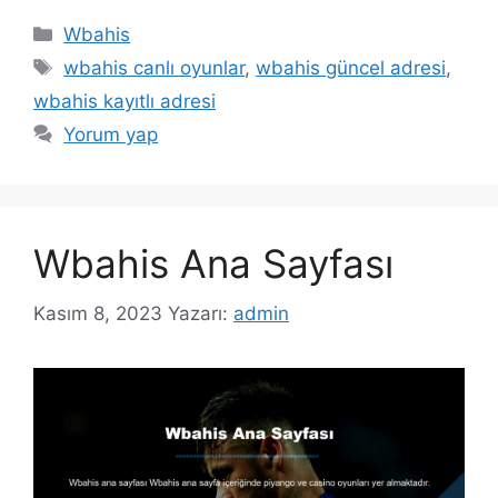
Kategoriler
Wbahis
Etiketler
wbahis canlı oyunlar
,
wbahis güncel adresi
,
wbahis kayıtlı adresi
Yorum yap
Wbahis Ana Sayfası
Kasım 8, 2023
Yazarı:
admin