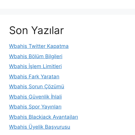
Son Yazılar
Wbahis Twitter Kapatma
Wbahis Bölüm Bilgileri
Wbahis İşlem Limitleri
Wbahis Fark Yaratan
Wbahis Sorun Çözümü
Wbahis Güvenlik İhlali
Wbahis Spor Yayınları
Wbahis Blackjack Avantajları
Wbahis Üyelik Başvurusu