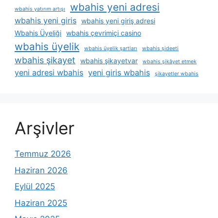
wbahis yeni adresi
wbahis yatırım artışı
wbahis yeni giris
wbahis yeni giriş adresi
Wbahis Üyeliği
wbahis çevrimiçi casino
wbahis üyelik
wbahis üyelik şartları
wbahis şideeti
wbahis şikayet
wbahis şikayetvar
wbahis şikâyet etmek
yeni adresi wbahis
yeni giris wbahis
şikayetler wbahis
Arşivler
Temmuz 2026
Haziran 2026
Eylül 2025
Haziran 2025