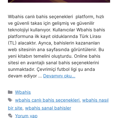
Wbahis canlı bahis seçenekleri platform, hızlı
ve güvenli takas için gelişmiş ve güvenilir
teknolojiyi kullanıyor. Kullanıcılar Wbahis bahis
platformuna ilk kayıt olduklarında Türk Lirası
(TL) alacaktır. Ayrıca, bahislerin kazananları
web sitesinin ana sayfasında görüntülenir. Bu
yeni kitabın temelini oluşturdu. Online bahis
sitesi en avantajlı sanal bahis seçeneklerini
sunmaktadır. Çevrimiçi futbol ligi şu anda
devam ediyor …
Devamını oku…
Kategoriler
Wbahis
Etiketler
wbahis canlı bahis seçenekleri
,
wbahis nasıl
bir site
,
wbahis sanal bahisler
Yorum yap