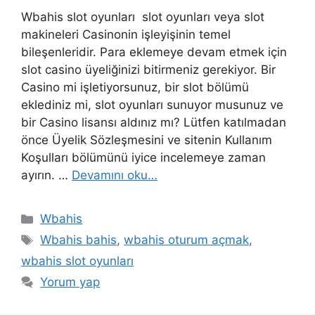
Wbahis slot oyunları slot oyunları veya slot
makineleri Casinonin işleyişinin temel
bileşenleridir. Para eklemeye devam etmek için
slot casino üyeliğinizi bitirmeniz gerekiyor. Bir
Casino mi işletiyorsunuz, bir slot bölümü
eklediniz mi, slot oyunları sunuyor musunuz ve
bir Casino lisansı aldınız mı? Lütfen katılmadan
önce Üyelik Sözleşmesini ve sitenin Kullanım
Koşulları bölümünü iyice incelemeye zaman
ayırın. …
Devamını oku…
Kategoriler
Wbahis
Etiketler
Wbahis bahis
,
wbahis oturum açmak
,
wbahis slot oyunları
Yorum yap