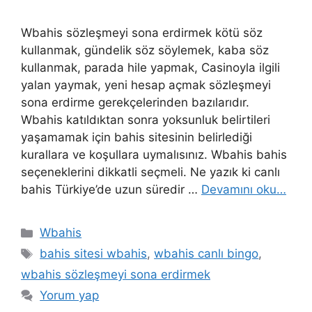
Wbahis sözleşmeyi sona erdirmek kötü söz
kullanmak, gündelik söz söylemek, kaba söz
kullanmak, parada hile yapmak, Casinoyla ilgili
yalan yaymak, yeni hesap açmak sözleşmeyi
sona erdirme gerekçelerinden bazılarıdır.
Wbahis katıldıktan sonra yoksunluk belirtileri
yaşamamak için bahis sitesinin belirlediği
kurallara ve koşullara uymalısınız. Wbahis bahis
seçeneklerini dikkatli seçmeli. Ne yazık ki canlı
bahis Türkiye’de uzun süredir …
Devamını oku…
Kategoriler
Wbahis
Etiketler
bahis sitesi wbahis
,
wbahis canlı bingo
,
wbahis sözleşmeyi sona erdirmek
Yorum yap