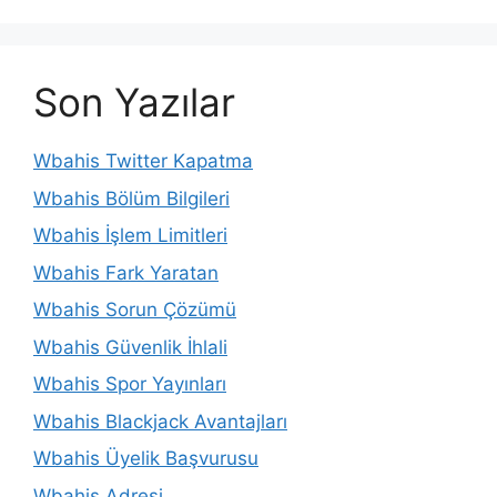
Son Yazılar
Wbahis Twitter Kapatma
Wbahis Bölüm Bilgileri
Wbahis İşlem Limitleri
Wbahis Fark Yaratan
Wbahis Sorun Çözümü
Wbahis Güvenlik İhlali
Wbahis Spor Yayınları
Wbahis Blackjack Avantajları
Wbahis Üyelik Başvurusu
Wbahis Adresi