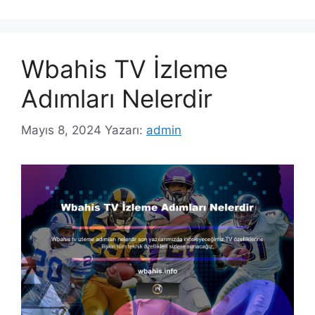
Wbahis TV İzleme
Adımları Nelerdir
Mayıs 8, 2024
Yazarı:
admin