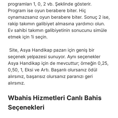
programları 1, 0, 2 vb. Şeklinde gösterir.
Program ise oyun berabere biter. Hiç
oynamazsanız oyun berabere biter. Sonuç 2 ise,
rakip takımın galibiyet almasına yardımcı olun.
Ev sahibi takımın galibiyetinin sonucunu simüle
etmek için 1i seçin.
Site, Asya Handikap pazarı için geniş bir
seçenek yelpazesi sunuyor. Aynı seçenekler
Asya Handikap için de mevcuttur; örneğin 0,25,
0,50, 1, Eksi ve Artı. Başarılı olursanız ödül
alırsınız, başarısız olursanız paranızı geri
alırsınız.
Wbahis Hizmetleri Canlı Bahis
Seçenekleri