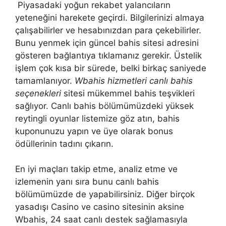
Piyasadaki yoğun rekabet yalancıların
yeteneğini harekete geçirdi. Bilgilerinizi almaya
çalışabilirler ve hesabınızdan para çekebilirler.
Bunu yenmek için güncel bahis sitesi adresini
gösteren bağlantıya tıklamanız gerekir. Üstelik
işlem çok kısa bir sürede, belki birkaç saniyede
tamamlanıyor.
Wbahis hizmetleri canlı bahis
seçenekleri
sitesi mükemmel bahis teşvikleri
sağlıyor. Canlı bahis bölümümüzdeki yüksek
reytingli oyunlar listemize göz atın, bahis
kuponunuzu yapın ve üye olarak bonus
ödüllerinin tadını çıkarın.
En iyi maçları takip etme, analiz etme ve
izlemenin yanı sıra bunu canlı bahis
bölümümüzde de yapabilirsiniz. Diğer birçok
yasadışı Casino ve casino sitesinin aksine
Wbahis, 24 saat canlı destek sağlamasıyla