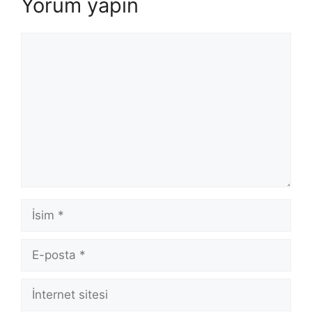
Yorum yapın
Yorum
İsim
E-
posta
İnternet
sitesi