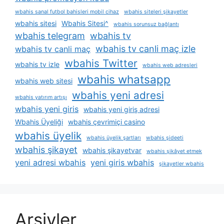
wbahis sanal futbol bahisleri mobil cihaz
wbahis siteleri şikayetler
wbahis sitesi
Wbahis Sitesi^
wbahis sorunsuz bağlantı
wbahis telegram
wbahis tv
wbahis tv canli maç izle
wbahis tv canli maç
wbahis Twitter
wbahis tv izle
wbahis web adresleri
wbahis whatsapp
wbahis web sitesi
wbahis yeni adresi
wbahis yatırım artışı
wbahis yeni giris
wbahis yeni giriş adresi
Wbahis Üyeliği
wbahis çevrimiçi casino
wbahis üyelik
wbahis üyelik şartları
wbahis şideeti
wbahis şikayet
wbahis şikayetvar
wbahis şikâyet etmek
yeni adresi wbahis
yeni giris wbahis
şikayetler wbahis
Arşivler