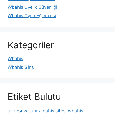
Wbahis Üyelik Güvenliği
Wbahis Oyun Eğlencesi
Kategoriler
Wbahis
Wbahis Giriş
Etiket Bulutu
adresi wbahis
bahis sitesi wbahis