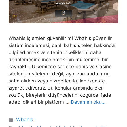
Wbahis işlemleri güvenilir mi Wbahis güvenilir
sistem incelemesi, canlı bahis siteleri hakkında
bilgi edinmek ve sitenin inceliklerini daha
derinlemesine incelemek için mükemmel bir
kaynaktır. Ülkemizde sadece bahis ve Casino
sitelerinin sitelerini değil, aynı zamanda ürün
satın alırken veya hizmetleri kullanırken de
ziyaret ediyoruz. Bu konular arasında ekşi
sözlük, bireylerin düşüncelerini özgürce ifade
edebildikleri bir platform …
Devamını oku…
Kategoriler
Wbahis