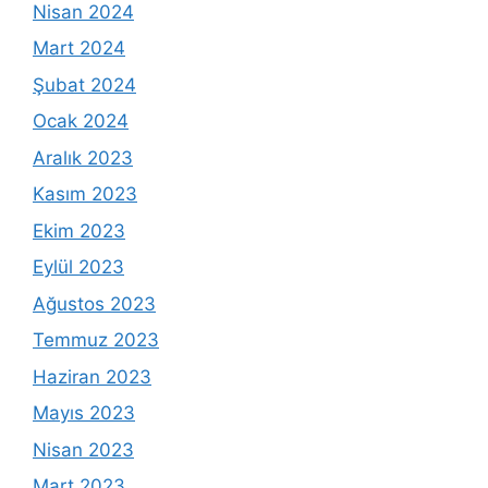
Nisan 2024
Mart 2024
Şubat 2024
Ocak 2024
Aralık 2023
Kasım 2023
Ekim 2023
Eylül 2023
Ağustos 2023
Temmuz 2023
Haziran 2023
Mayıs 2023
Nisan 2023
Mart 2023