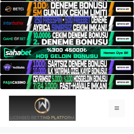
İçeriğe
atla
Menü