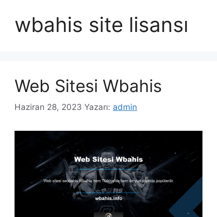
wbahis site lisansı
Web Sitesi Wbahis
Haziran 28, 2023
Yazarı:
admin