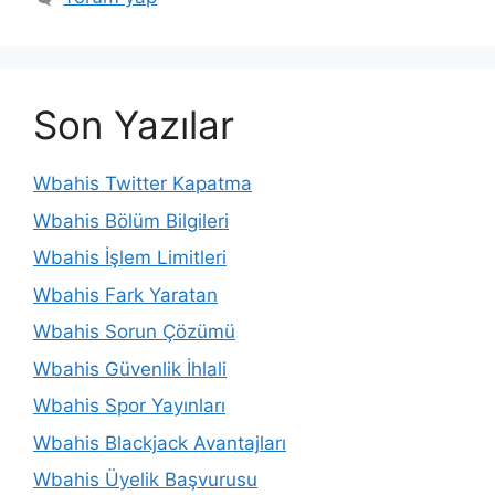
Son Yazılar
Wbahis Twitter Kapatma
Wbahis Bölüm Bilgileri
Wbahis İşlem Limitleri
Wbahis Fark Yaratan
Wbahis Sorun Çözümü
Wbahis Güvenlik İhlali
Wbahis Spor Yayınları
Wbahis Blackjack Avantajları
Wbahis Üyelik Başvurusu