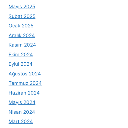
Mayıs 2025
Şubat 2025
Ocak 2025
Aralık 2024
Kasım 2024
Ekim 2024
Eylül 2024
Ağustos 2024
Temmuz 2024
Haziran 2024
Mayıs 2024
Nisan 2024
Mart 2024