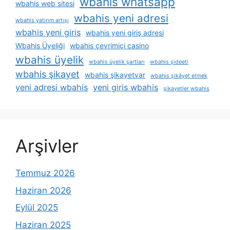
wbahis whatsapp
wbahis web sitesi
wbahis yeni adresi
wbahis yatırım artışı
wbahis yeni giris
wbahis yeni giriş adresi
Wbahis Üyeliği
wbahis çevrimiçi casino
wbahis üyelik
wbahis üyelik şartları
wbahis şideeti
wbahis şikayet
wbahis şikayetvar
wbahis şikâyet etmek
yeni adresi wbahis
yeni giris wbahis
şikayetler wbahis
Arşivler
Temmuz 2026
Haziran 2026
Eylül 2025
Haziran 2025