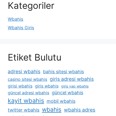
Kategoriler
Wbahis
Wbahis Giriş
Etiket Bulutu
adresi wbahis
bahis sitesi wbahis
giris adresi wbahis
casino sitesi wbahis
girisi wbahis
giris wbahis
giris yap wbahis
güncel wbahis
güncel adresi wbahis
kayit wbahis
mobil wbahis
wbahis
wbahis adres
twitter wbahis