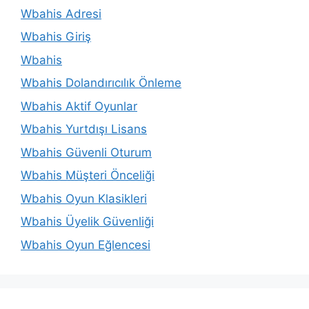
Wbahis Adresi
Wbahis Giriş
Wbahis
Wbahis Dolandırıcılık Önleme
Wbahis Aktif Oyunlar
Wbahis Yurtdışı Lisans
Wbahis Güvenli Oturum
Wbahis Müşteri Önceliği
Wbahis Oyun Klasikleri
Wbahis Üyelik Güvenliği
Wbahis Oyun Eğlencesi