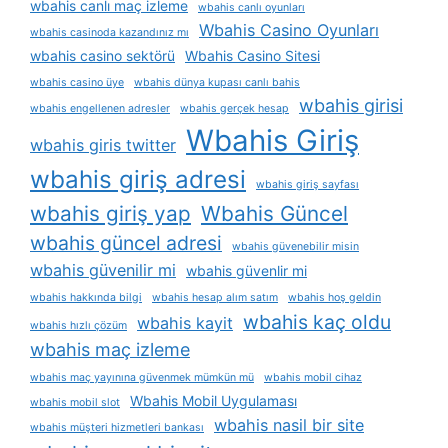
wbahis canlı maç izleme
wbahis canlı oyunları
Wbahis Casino Oyunları
wbahis casinoda kazandınız mı
wbahis casino sektörü
Wbahis Casino Sitesi
wbahis casino üye
wbahis dünya kupası canlı bahis
wbahis girisi
wbahis engellenen adresler
wbahis gerçek hesap
Wbahis Giriş
wbahis giris twitter
wbahis giriş adresi
wbahis giriş sayfası
wbahis giriş yap
Wbahis Güncel
wbahis güncel adresi
wbahis güvenebilir misin
wbahis güvenilir mi
wbahis güvenlir mi
wbahis hakkında bilgi
wbahis hesap alım satım
wbahis hoş geldin
wbahis kaç oldu
wbahis kayit
wbahis hızlı çözüm
wbahis maç izleme
wbahis maç yayınına güvenmek mümkün mü
wbahis mobil cihaz
Wbahis Mobil Uygulaması
wbahis mobil slot
wbahis nasil bir site
wbahis müşteri hizmetleri bankası