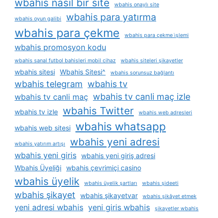
wbahis nasıl bir site
wbahis onaylı site
wbahis para yatırma
wbahis oyun galibi
wbahis para çekme
wbahis para çekme i̇şlemi
wbahis promosyon kodu
wbahis sanal futbol bahisleri mobil cihaz
wbahis siteleri şikayetler
wbahis sitesi
Wbahis Sitesi^
wbahis sorunsuz bağlantı
wbahis telegram
wbahis tv
wbahis tv canli maç izle
wbahis tv canli maç
wbahis Twitter
wbahis tv izle
wbahis web adresleri
wbahis whatsapp
wbahis web sitesi
wbahis yeni adresi
wbahis yatırım artışı
wbahis yeni giris
wbahis yeni giriş adresi
Wbahis Üyeliği
wbahis çevrimiçi casino
wbahis üyelik
wbahis üyelik şartları
wbahis şideeti
wbahis şikayet
wbahis şikayetvar
wbahis şikâyet etmek
yeni adresi wbahis
yeni giris wbahis
şikayetler wbahis