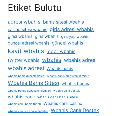
Etiket Bulutu
adresi wbahis
bahis sitesi wbahis
giris adresi wbahis
casino sitesi wbahis
girisi wbahis
giris wbahis
giris yap wbahis
güncel wbahis
güncel adresi wbahis
kayit wbahis
mobil wbahis
wbahis
wbahis adres
twitter wbahis
wbahis adresi
Wbahis bahis
wbahis bahis düzenlemeleri
wbahis bahisleri güvenilir midir
Wbahis Bahis Sitesi
wbahis bonus
wbahis bonus dönüşüm i̇şlemleri
wbahis canli destek
wbahis canlı
wbahis canlı bahis sitesi
Wbahis canlı casino
wbahis canlı bahis türleri
Wbahis Canlı Destek
wbahis canlı casino avantajları