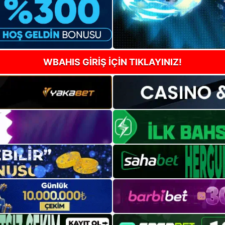
WBAHIS GİRİŞ İÇİN TIKLAYINIZ!