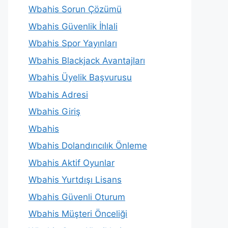
Wbahis Sorun Çözümü
Wbahis Güvenlik İhlali
Wbahis Spor Yayınları
Wbahis Blackjack Avantajları
Wbahis Üyelik Başvurusu
Wbahis Adresi
Wbahis Giriş
Wbahis
Wbahis Dolandırıcılık Önleme
Wbahis Aktif Oyunlar
Wbahis Yurtdışı Lisans
Wbahis Güvenli Oturum
Wbahis Müşteri Önceliği