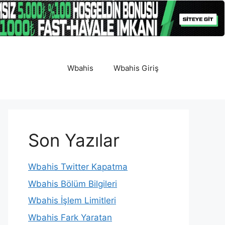
Wbahis
Wbahis Giriş
Son Yazılar
Wbahis Twitter Kapatma
Wbahis Bölüm Bilgileri
Wbahis İşlem Limitleri
Wbahis Fark Yaratan