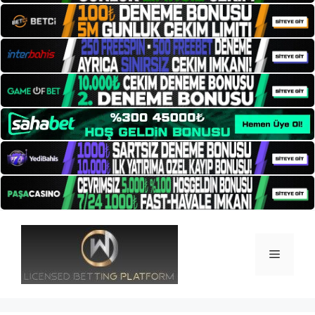
İçeriğe
atla
Menü