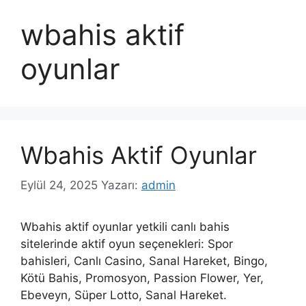
wbahis aktif
oyunlar
Wbahis Aktif Oyunlar
Eylül 24, 2025
Yazarı:
admin
Wbahis aktif oyunlar yetkili canlı bahis
sitelerinde aktif oyun seçenekleri: Spor
bahisleri, Canlı Casino, Sanal Hareket, Bingo,
Kötü Bahis, Promosyon, Passion Flower, Yer,
Ebeveyn, Süper Lotto, Sanal Hareket.