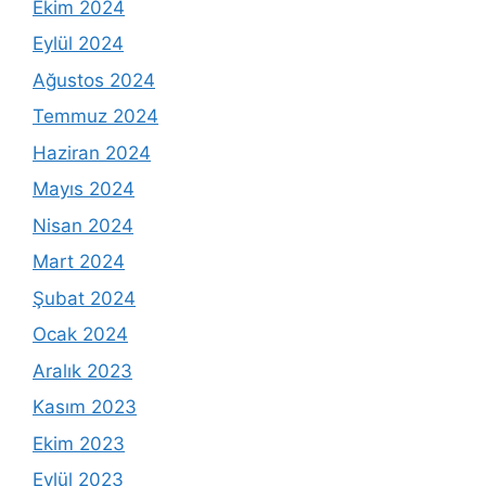
Ekim 2024
Eylül 2024
Ağustos 2024
Temmuz 2024
Haziran 2024
Mayıs 2024
Nisan 2024
Mart 2024
Şubat 2024
Ocak 2024
Aralık 2023
Kasım 2023
Ekim 2023
Eylül 2023