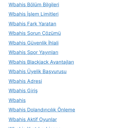
Wbahis Bölüm Bilgileri
Wbahis İşlem Limitleri
Wbahis Fark Yaratan
Wbahis Sorun Çözümü
Wbahis Güvenlik İhlali
Wbahis Spor Yayınları
Wbahis Blackjack Avantajları
Wbahis Üyelik Başvurusu
Wbahis Adresi
Wbahis Giriş
Wbahis
Wbahis Dolandırıcılık Önleme
Wbahis Aktif Oyunlar