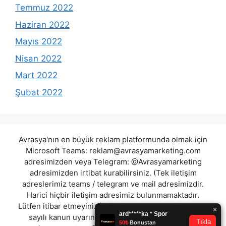
Temmuz 2022
Haziran 2022
Mayıs 2022
Nisan 2022
Mart 2022
Şubat 2022
Avrasya'nın en büyük reklam platformunda olmak için
Microsoft Teams:
reklam@avrasyamarketing.com
adresimizden veya Telegram: @Avrasyamarketing
adresimizden irtibat kurabilirsiniz. (Tek iletişim
adreslerimiz teams / telegram ve mail adresimizdir.
Harici hiçbir iletişim adresimiz bulunmamaktadır.
Lütfen itibar etmeyiniz.) Türkiye yasalarına göre 7258
sayılı kanun uyarınca yasa dışı bahis oynamanın