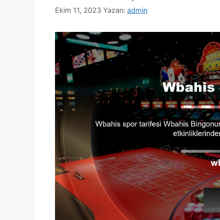
Ekim 11, 2023
Yazarı:
admin