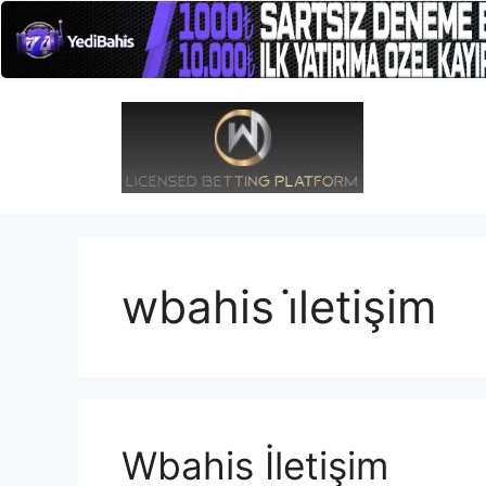
İçeriğe
atla
wbahis i̇letişim
Wbahis İletişim