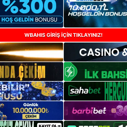
WBAHIS GİRİŞ İÇİN TIKLAYINIZ!