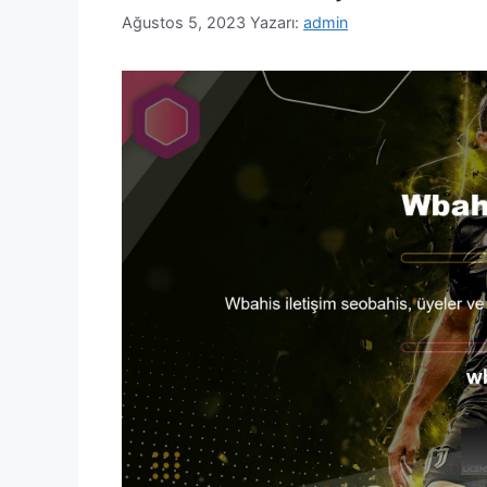
Ağustos 5, 2023
Yazarı:
admin