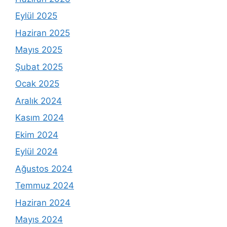
Eylül 2025
Haziran 2025
Mayıs 2025
Şubat 2025
Ocak 2025
Aralık 2024
Kasım 2024
Ekim 2024
Eylül 2024
Ağustos 2024
Temmuz 2024
Haziran 2024
Mayıs 2024