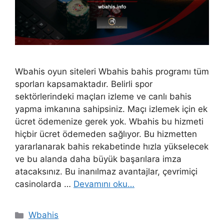
Wbahis oyun siteleri Wbahis bahis programı tüm
sporları kapsamaktadır. Belirli spor
sektörlerindeki maçları izleme ve canlı bahis
yapma imkanına sahipsiniz. Maçı izlemek için ek
ücret ödemenize gerek yok. Wbahis bu hizmeti
hiçbir ücret ödemeden sağlıyor. Bu hizmetten
yararlanarak bahis rekabetinde hızla yükselecek
ve bu alanda daha büyük başarılara imza
atacaksınız. Bu inanılmaz avantajlar, çevrimiçi
casinolarda …
Devamını oku…
Kategoriler
Wbahis