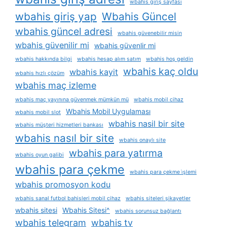
wbahis giriş sayfası
wbahis giriş yap
Wbahis Güncel
wbahis güncel adresi
wbahis güvenebilir misin
wbahis güvenilir mi
wbahis güvenlir mi
wbahis hakkında bilgi
wbahis hesap alım satım
wbahis hoş geldin
wbahis kaç oldu
wbahis kayit
wbahis hızlı çözüm
wbahis maç izleme
wbahis maç yayınına güvenmek mümkün mü
wbahis mobil cihaz
Wbahis Mobil Uygulaması
wbahis mobil slot
wbahis nasil bir site
wbahis müşteri hizmetleri bankası
wbahis nasıl bir site
wbahis onaylı site
wbahis para yatırma
wbahis oyun galibi
wbahis para çekme
wbahis para çekme i̇şlemi
wbahis promosyon kodu
wbahis sanal futbol bahisleri mobil cihaz
wbahis siteleri şikayetler
wbahis sitesi
Wbahis Sitesi^
wbahis sorunsuz bağlantı
wbahis telegram
wbahis tv