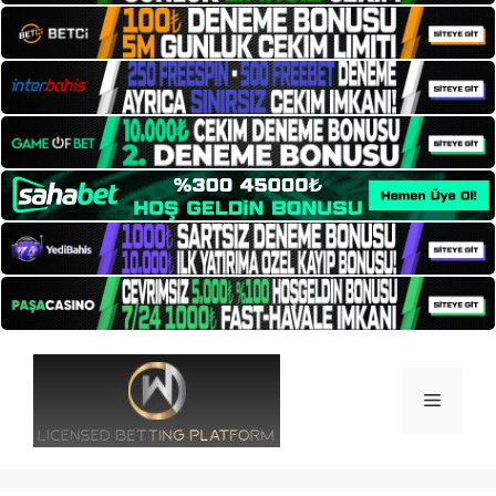
İçeriğe
atla
Menü