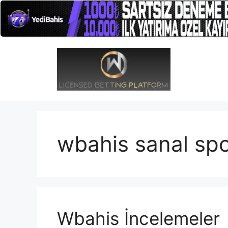
İçeriğe
atla
wbahis sanal spo
Wbahis İncelemeler