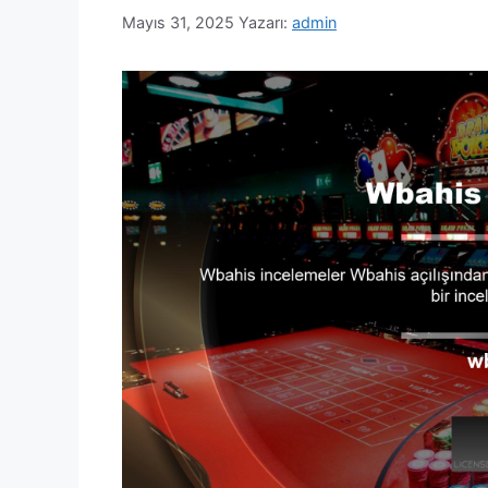
Mayıs 31, 2025
Yazarı:
admin