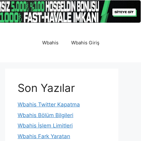
Wbahis
Wbahis Giriş
Son Yazılar
Wbahis Twitter Kapatma
Wbahis Bölüm Bilgileri
Wbahis İşlem Limitleri
Wbahis Fark Yaratan