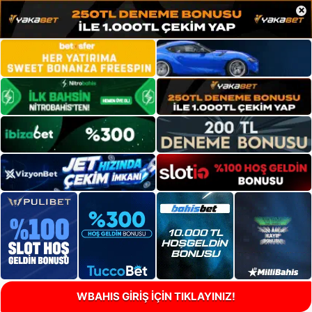
×
WBAHIS GİRİŞ İÇİN TIKLAYINIZ!