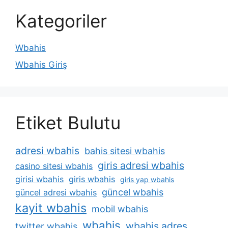
Kategoriler
Wbahis
Wbahis Giriş
Etiket Bulutu
adresi wbahis
bahis sitesi wbahis
giris adresi wbahis
casino sitesi wbahis
girisi wbahis
giris wbahis
giris yap wbahis
güncel wbahis
güncel adresi wbahis
kayit wbahis
mobil wbahis
wbahis
wbahis adres
twitter wbahis