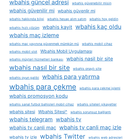
wbahis güncel adresi
wbahis güvenebilir misin
wbahis güvenilir mi
wbahis güvenlir mi
wbahis hakkında bilgi
wbahis hesap alım satım
wbahis hoş geldin
wbahis kaç oldu
wbahis kayit
wbahis hızlı çözüm
wbahis maç izleme
wbahis maç yayınına güvenmek mümkün mü
wbahis mobil cihaz
Wbahis Mobil Uygulaması
wbahis mobil slot
wbahis nasil bir site
wbahis müşteri hizmetleri bankası
wbahis nasıl bir site
wbahis onaylı site
wbahis para yatırma
wbahis oyun galibi
wbahis para çekme
wbahis para çekme i̇şlemi
wbahis promosyon kodu
wbahis sanal futbol bahisleri mobil cihaz
wbahis siteleri şikayetler
wbahis sitesi
Wbahis Sitesi^
wbahis sorunsuz bağlantı
wbahis telegram
wbahis tv
wbahis tv canli maç izle
wbahis tv canli maç
wbahis Twitter
wbahis tv izle
wbahis web adresleri