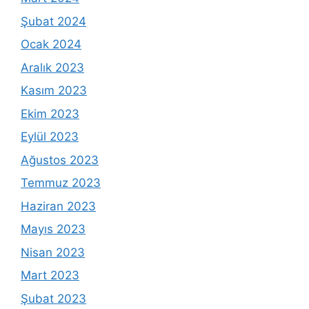
Şubat 2024
Ocak 2024
Aralık 2023
Kasım 2023
Ekim 2023
Eylül 2023
Ağustos 2023
Temmuz 2023
Haziran 2023
Mayıs 2023
Nisan 2023
Mart 2023
Şubat 2023