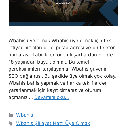
Wbahis üye olmak Wbahis üye olmak için tek
ihtiyacınız olan bir e-posta adresi ve bir telefon
numarası. Tabii ki en önemli şartlardan biri de
18 yaşından büyük olmak. Bu temel
gereksinimleri karşılayanlar Wbahis güvenir.
SEO bağlantısı. Bu şekilde üye olmak çok kolay.
Wbahis bahis yapmak ve harika tekliflerden
yararlanmak için kayıt olmanız ve oturum
açmanız …
Devamını oku…
Kategoriler
Wbahis
Etiketler
Wbahis Şikayet Hattı Üye Olmak