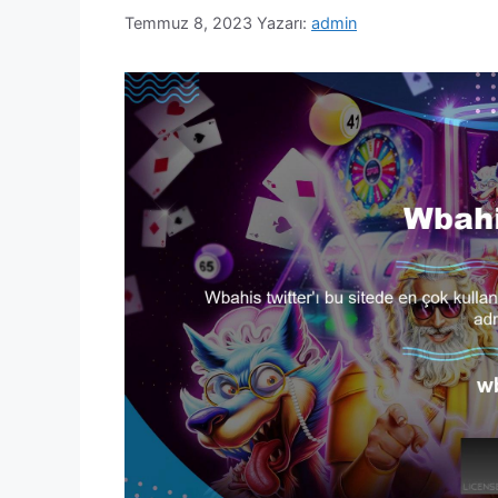
Temmuz 8, 2023
Yazarı:
admin