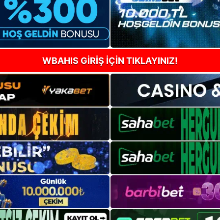
WBAHIS GİRİŞ İÇİN TIKLAYINIZ!