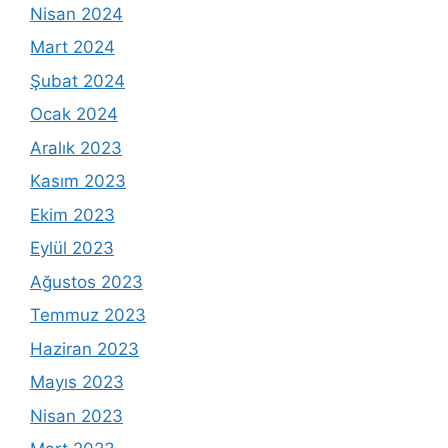
Nisan 2024
Mart 2024
Şubat 2024
Ocak 2024
Aralık 2023
Kasım 2023
Ekim 2023
Eylül 2023
Ağustos 2023
Temmuz 2023
Haziran 2023
Mayıs 2023
Nisan 2023