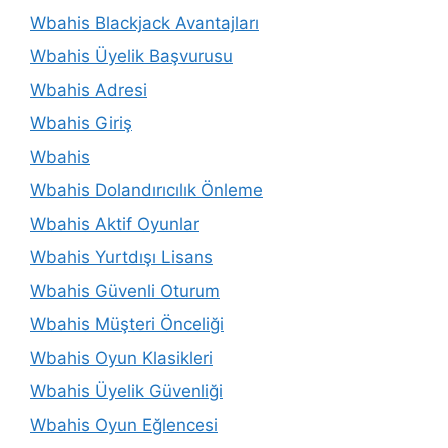
Wbahis Blackjack Avantajları
Wbahis Üyelik Başvurusu
Wbahis Adresi
Wbahis Giriş
Wbahis
Wbahis Dolandırıcılık Önleme
Wbahis Aktif Oyunlar
Wbahis Yurtdışı Lisans
Wbahis Güvenli Oturum
Wbahis Müşteri Önceliği
Wbahis Oyun Klasikleri
Wbahis Üyelik Güvenliği
Wbahis Oyun Eğlencesi