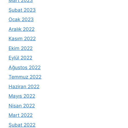
Mart 2023
Şubat 2023
Ocak 2023
Aralık 2022
Kasım 2022
Ekim 2022
Eylül 2022
Ağustos 2022
Temmuz 2022
Haziran 2022
Mayıs 2022
Nisan 2022
Mart 2022
Şubat 2022