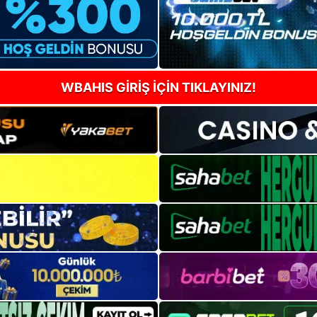
WBAHIS GİRİŞ İÇİN TIKLAYINIZ!