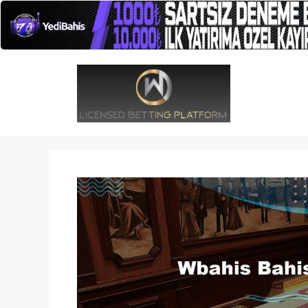
İçeriğe
atla