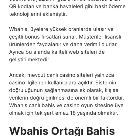
QR kodları ve banka havaleleri gibi basit ödeme
teknolojilerini eklemiştir.
Wbahis, üyelere yüksek oranlarda ulaşır ve
çeşitli bonus fırsatları sunar. Müşteriler lisanslı
ürünlerden faydalanır ve daha verimli olurlar.
Ayrıca bu alanda kaliteli web siteleri de
geliştirilmektedir.
Ancak, mevcut canlı casino siteleri yalnızca
casino ilgilenen kullanıcılara açıktır. Sistemin
doğruluğunun sağlanmasına ek olarak, kişisel
verilerin doğru girilmesi de önemli bir faktördür.
Wbahis canlı bahis ve casino oyun sitesine üye
olmak için tek şart en az 18 yaşında olmaktır.
Wbahis Ortağı Bahis