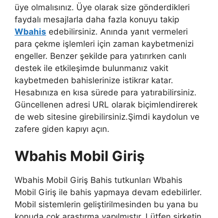
üye olmalısınız. Üye olarak size gönderdikleri
faydalı mesajlarla daha fazla konuyu takip
Wbahis
edebilirsiniz. Anında yanıt vermeleri
para çekme işlemleri için zaman kaybetmenizi
engeller. Benzer şekilde para yatırırken canlı
destek ile etkileşimde bulunmanız vakit
kaybetmeden bahislerinize istikrar katar.
Hesabınıza en kısa sürede para yatırabilirsiniz.
Güncellenen adresi URL olarak biçimlendirerek
de web sitesine girebilirsiniz.Şimdi kaydolun ve
zafere giden kapıyı açın.
Wbahis Mobil Giriş
Wbahis Mobil Giriş Bahis tutkunları Wbahis
Mobil Giriş ile bahis yapmaya devam edebilirler.
Mobil sistemlerin geliştirilmesinden bu yana bu
konuda çok araştırma yapılmıştır. Lütfen şirketin