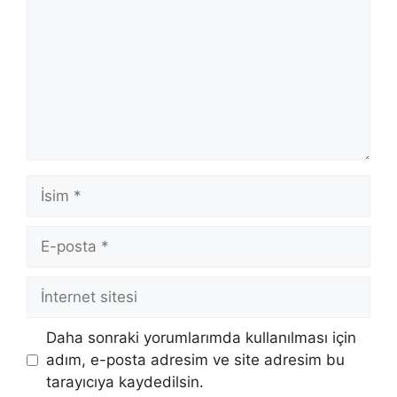
İsim
E-
posta
İnternet
sitesi
Daha sonraki yorumlarımda kullanılması için
adım, e-posta adresim ve site adresim bu
tarayıcıya kaydedilsin.