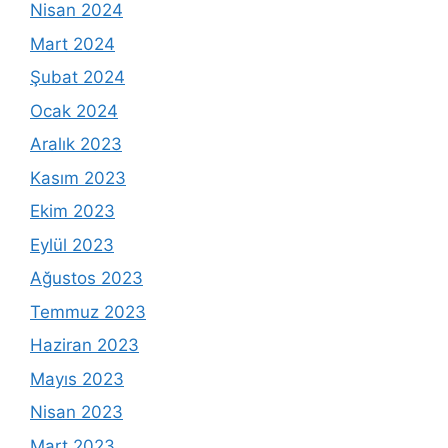
Nisan 2024
Mart 2024
Şubat 2024
Ocak 2024
Aralık 2023
Kasım 2023
Ekim 2023
Eylül 2023
Ağustos 2023
Temmuz 2023
Haziran 2023
Mayıs 2023
Nisan 2023
Mart 2023