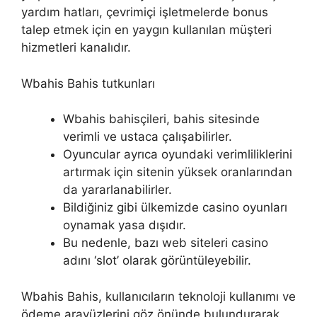
yardım hatları, çevrimiçi işletmelerde bonus
talep etmek için en yaygın kullanılan müşteri
hizmetleri kanalıdır.
Wbahis Bahis tutkunları
Wbahis bahisçileri, bahis sitesinde
verimli ve ustaca çalışabilirler.
Oyuncular ayrıca oyundaki verimliliklerini
artırmak için sitenin yüksek oranlarından
da yararlanabilirler.
Bildiğiniz gibi ülkemizde casino oyunları
oynamak yasa dışıdır.
Bu nedenle, bazı web siteleri casino
adını ‘slot’ olarak görüntüleyebilir.
Wbahis Bahis, kullanıcıların teknoloji kullanımı ve
ödeme arayüzlerini göz önünde bulundurarak