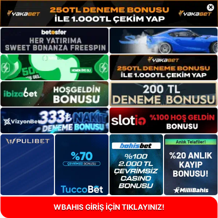
×
WBAHIS GİRİŞ İÇİN TIKLAYINIZ!