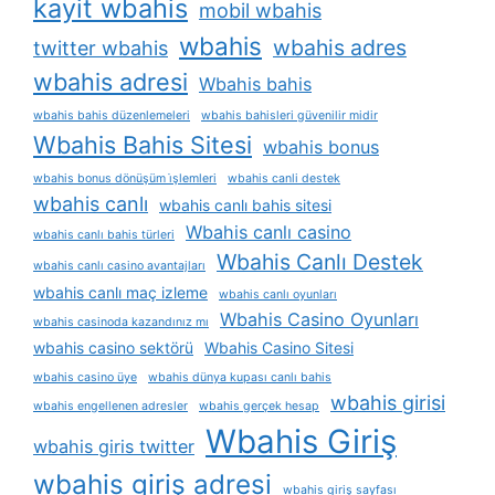
kayit wbahis
mobil wbahis
wbahis
wbahis adres
twitter wbahis
wbahis adresi
Wbahis bahis
wbahis bahis düzenlemeleri
wbahis bahisleri güvenilir midir
Wbahis Bahis Sitesi
wbahis bonus
wbahis bonus dönüşüm i̇şlemleri
wbahis canli destek
wbahis canlı
wbahis canlı bahis sitesi
Wbahis canlı casino
wbahis canlı bahis türleri
Wbahis Canlı Destek
wbahis canlı casino avantajları
wbahis canlı maç izleme
wbahis canlı oyunları
Wbahis Casino Oyunları
wbahis casinoda kazandınız mı
wbahis casino sektörü
Wbahis Casino Sitesi
wbahis casino üye
wbahis dünya kupası canlı bahis
wbahis girisi
wbahis engellenen adresler
wbahis gerçek hesap
Wbahis Giriş
wbahis giris twitter
wbahis giriş adresi
wbahis giriş sayfası