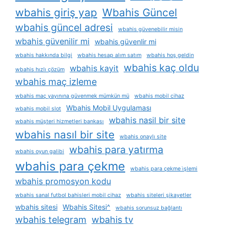
wbahis giriş yap
Wbahis Güncel
wbahis güncel adresi
wbahis güvenebilir misin
wbahis güvenilir mi
wbahis güvenlir mi
wbahis hakkında bilgi
wbahis hesap alım satım
wbahis hoş geldin
wbahis kaç oldu
wbahis kayit
wbahis hızlı çözüm
wbahis maç izleme
wbahis maç yayınına güvenmek mümkün mü
wbahis mobil cihaz
Wbahis Mobil Uygulaması
wbahis mobil slot
wbahis nasil bir site
wbahis müşteri hizmetleri bankası
wbahis nasıl bir site
wbahis onaylı site
wbahis para yatırma
wbahis oyun galibi
wbahis para çekme
wbahis para çekme i̇şlemi
wbahis promosyon kodu
wbahis sanal futbol bahisleri mobil cihaz
wbahis siteleri şikayetler
wbahis sitesi
Wbahis Sitesi^
wbahis sorunsuz bağlantı
wbahis telegram
wbahis tv