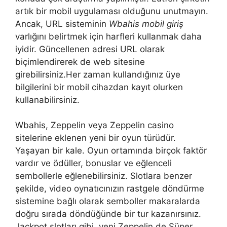
artık bir mobil uygulaması olduğunu unutmayın.
Ancak, URL sisteminin
Wbahis mobil giriş
varlığını belirtmek için harfleri kullanmak daha
iyidir. Güncellenen adresi URL olarak
biçimlendirerek de web sitesine
girebilirsiniz.Her zaman kullandığınız üye
bilgilerini bir mobil cihazdan kayıt olurken
kullanabilirsiniz.
Wbahis, Zeppelin veya Zeppelin casino
sitelerine eklenen yeni bir oyun türüdür.
Yaşayan bir kale. Oyun ortamında birçok faktör
vardır ve ödüller, bonuslar ve eğlenceli
sembollerle eğlenebilirsiniz. Slotlara benzer
şekilde, video oynatıcınızın rastgele döndürme
sistemine bağlı olarak semboller makaralarda
doğru sırada döndüğünde bir tur kazanırsınız.
Jackpot slotları gibi, yeni Zeppelin de Süper