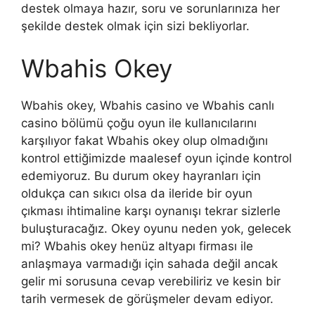
destek olmaya hazır, soru ve sorunlarınıza her
şekilde destek olmak için sizi bekliyorlar.
Wbahis Okey
Wbahis okey, Wbahis casino ve Wbahis canlı
casino bölümü çoğu oyun ile kullanıcılarını
karşılıyor fakat Wbahis okey olup olmadığını
kontrol ettiğimizde maalesef oyun içinde kontrol
edemiyoruz. Bu durum okey hayranları için
oldukça can sıkıcı olsa da ileride bir oyun
çıkması ihtimaline karşı oynanışı tekrar sizlerle
buluşturacağız. Okey oyunu neden yok, gelecek
mi? Wbahis okey henüz altyapı firması ile
anlaşmaya varmadığı için sahada değil ancak
gelir mi sorusuna cevap verebiliriz ve kesin bir
tarih vermesek de görüşmeler devam ediyor.