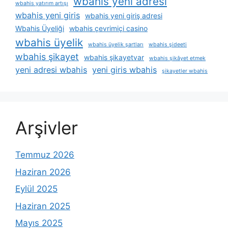
wbahis yeni adresi
wbahis yatırım artışı
wbahis yeni giris
wbahis yeni giriş adresi
Wbahis Üyeliği
wbahis çevrimiçi casino
wbahis üyelik
wbahis üyelik şartları
wbahis şideeti
wbahis şikayet
wbahis şikayetvar
wbahis şikâyet etmek
yeni adresi wbahis
yeni giris wbahis
şikayetler wbahis
Arşivler
Temmuz 2026
Haziran 2026
Eylül 2025
Haziran 2025
Mayıs 2025