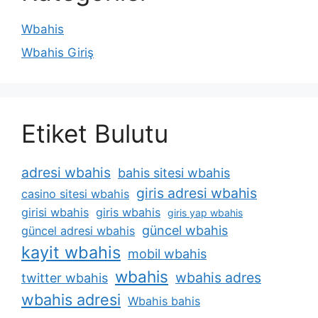
Wbahis
Wbahis Giriş
Etiket Bulutu
adresi wbahis
bahis sitesi wbahis
giris adresi wbahis
casino sitesi wbahis
girisi wbahis
giris wbahis
giris yap wbahis
güncel wbahis
güncel adresi wbahis
kayit wbahis
mobil wbahis
wbahis
wbahis adres
twitter wbahis
wbahis adresi
Wbahis bahis