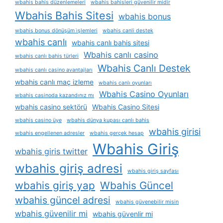
wbahis bahis düzenlemeleri
wbahis bahisleri güvenilir midir
Wbahis Bahis Sitesi
wbahis bonus
wbahis bonus dönüşüm i̇şlemleri
wbahis canli destek
wbahis canlı
wbahis canlı bahis sitesi
Wbahis canlı casino
wbahis canlı bahis türleri
Wbahis Canlı Destek
wbahis canlı casino avantajları
wbahis canlı maç izleme
wbahis canlı oyunları
Wbahis Casino Oyunları
wbahis casinoda kazandınız mı
wbahis casino sektörü
Wbahis Casino Sitesi
wbahis casino üye
wbahis dünya kupası canlı bahis
wbahis girisi
wbahis engellenen adresler
wbahis gerçek hesap
Wbahis Giriş
wbahis giris twitter
wbahis giriş adresi
wbahis giriş sayfası
wbahis giriş yap
Wbahis Güncel
wbahis güncel adresi
wbahis güvenebilir misin
wbahis güvenilir mi
wbahis güvenlir mi