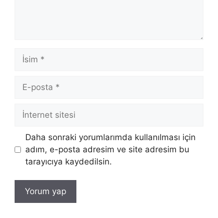
İsim
E-
posta
İnternet
sitesi
Daha sonraki yorumlarımda kullanılması için
adım, e-posta adresim ve site adresim bu
tarayıcıya kaydedilsin.