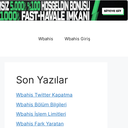
Wbahis
Wbahis Giriş
Son Yazılar
Wbahis Twitter Kapatma
Wbahis Bölüm Bilgileri
Wbahis İşlem Limitleri
Wbahis Fark Yaratan