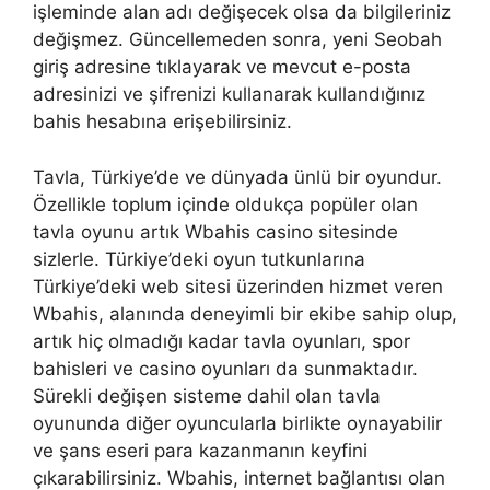
işleminde alan adı değişecek olsa da bilgileriniz
değişmez. Güncellemeden sonra, yeni Seobah
giriş adresine tıklayarak ve mevcut e-posta
adresinizi ve şifrenizi kullanarak kullandığınız
bahis hesabına erişebilirsiniz.
Tavla, Türkiye’de ve dünyada ünlü bir oyundur.
Özellikle toplum içinde oldukça popüler olan
tavla oyunu artık Wbahis casino sitesinde
sizlerle. Türkiye’deki oyun tutkunlarına
Türkiye’deki web sitesi üzerinden hizmet veren
Wbahis, alanında deneyimli bir ekibe sahip olup,
artık hiç olmadığı kadar tavla oyunları, spor
bahisleri ve casino oyunları da sunmaktadır.
Sürekli değişen sisteme dahil olan tavla
oyununda diğer oyuncularla birlikte oynayabilir
ve şans eseri para kazanmanın keyfini
çıkarabilirsiniz. Wbahis, internet bağlantısı olan