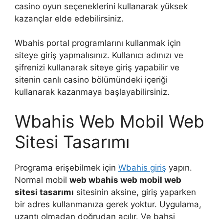
casino oyun seçeneklerini kullanarak yüksek
kazançlar elde edebilirsiniz.
Wbahis portal programlarını kullanmak için
siteye giriş yapmalısınız. Kullanıcı adınızı ve
şifrenizi kullanarak siteye giriş yapabilir ve
sitenin canlı casino bölümündeki içeriği
kullanarak kazanmaya başlayabilirsiniz.
Wbahis Web Mobil Web
Sitesi Tasarımı
Programa erişebilmek için
Wbahis giriş
yapın.
Normal mobil
web wbahis web mobil web
sitesi tasarımı
sitesinin aksine, giriş yaparken
bir adres kullanmanıza gerek yoktur. Uygulama,
uzantı olmadan doğrudan açılır. Ve bahsi