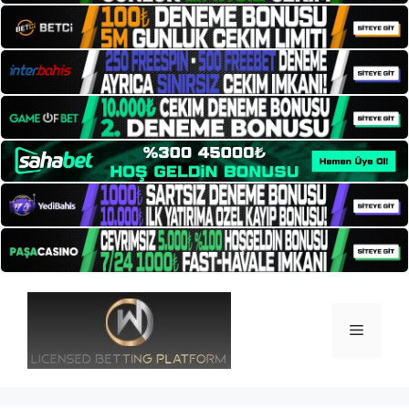
İçeriğe
atla
Menü