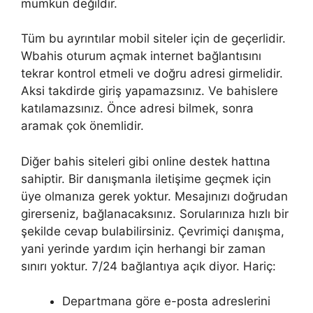
mümkün değildir.
Tüm bu ayrıntılar mobil siteler için de geçerlidir.
Wbahis oturum açmak internet bağlantısını
tekrar kontrol etmeli ve doğru adresi girmelidir.
Aksi takdirde giriş yapamazsınız. Ve bahislere
katılamazsınız. Önce adresi bilmek, sonra
aramak çok önemlidir.
Diğer bahis siteleri gibi online destek hattına
sahiptir. Bir danışmanla iletişime geçmek için
üye olmanıza gerek yoktur. Mesajınızı doğrudan
girerseniz, bağlanacaksınız. Sorularınıza hızlı bir
şekilde cevap bulabilirsiniz. Çevrimiçi danışma,
yani yerinde yardım için herhangi bir zaman
sınırı yoktur. 7/24 bağlantıya açık diyor. Hariç:
Departmana göre e-posta adreslerini