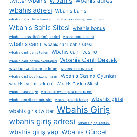
wbahis
wbahis adres
twitter wbahis
wbahis adresi
Wbahis bahis
wbahis bahis düzenlemeleri
wbahis bahisleri güvenilir midir
Wbahis Bahis Sitesi
wbahis bonus
wbahis bonus dönüşüm i̇şlemleri
wbahis canli destek
wbahis canlı
wbahis canlı bahis sitesi
Wbahis canlı casino
wbahis canlı bahis türleri
Wbahis Canlı Destek
wbahis canlı casino avantajları
wbahis canlı maç izleme
wbahis canlı oyunları
Wbahis Casino Oyunları
wbahis casinoda kazandınız mı
wbahis casino sektörü
Wbahis Casino Sitesi
wbahis casino üye
wbahis dünya kupası canlı bahis
wbahis girisi
wbahis engellenen adresler
wbahis gerçek hesap
Wbahis Giriş
wbahis giris twitter
wbahis giriş adresi
wbahis giriş sayfası
wbahis giriş yap
Wbahis Güncel