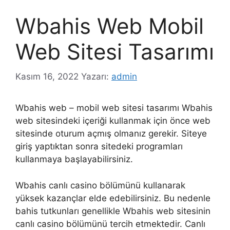
Wbahis Web Mobil
Web Sitesi Tasarımı
Kasım 16, 2022
Yazarı:
admin
Wbahis web – mobil web sitesi tasarımı Wbahis
web sitesindeki içeriği kullanmak için önce web
sitesinde oturum açmış olmanız gerekir. Siteye
giriş yaptıktan sonra sitedeki programları
kullanmaya başlayabilirsiniz.
Wbahis canlı casino bölümünü kullanarak
yüksek kazançlar elde edebilirsiniz. Bu nedenle
bahis tutkunları genellikle Wbahis web sitesinin
canlı casino bölümünü tercih etmektedir. Canlı