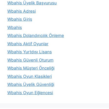
Wbahis Üyelik Başvurusu
Wbahis Adresi
Wbahis Giriş
Wbahis
Wbahis Dolandırıcılık Önleme
Wbahis Aktif Oyunlar
Wbahis Yurtdışı Lisans
Wbahis Güvenli Oturum
Wbahis Müşteri Önceliği
Wbahis Oyun Klasikleri
Wbahis Üyelik Güvenliği
Wbahis Oyun Eğlencesi