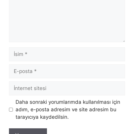
İsim
E-
posta
İnternet
sitesi
Daha sonraki yorumlarımda kullanılması için
adım, e-posta adresim ve site adresim bu
tarayıcıya kaydedilsin.