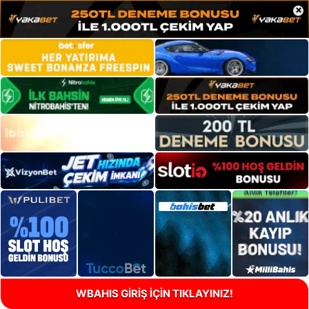
×
WBAHIS GİRİŞ İÇİN TIKLAYINIZ!