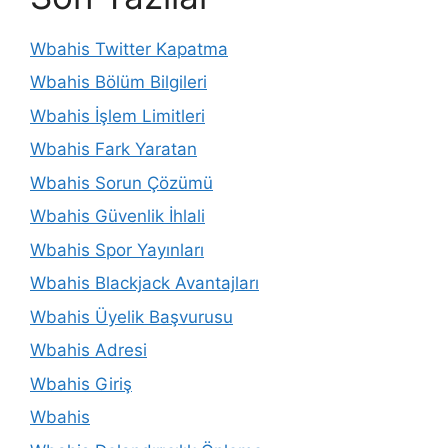
Wbahis Twitter Kapatma
Wbahis Bölüm Bilgileri
Wbahis İşlem Limitleri
Wbahis Fark Yaratan
Wbahis Sorun Çözümü
Wbahis Güvenlik İhlali
Wbahis Spor Yayınları
Wbahis Blackjack Avantajları
Wbahis Üyelik Başvurusu
Wbahis Adresi
Wbahis Giriş
Wbahis