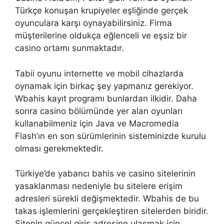
Türkçe konuşan krupiyeler eşliğinde gerçek
oyunculara karşı oynayabilirsiniz. Firma
müşterilerine oldukça eğlenceli ve eşsiz bir
casino ortamı sunmaktadır.
Tabii oyunu internette ve mobil cihazlarda
oynamak için birkaç şey yapmanız gerekiyor.
Wbahis kayıt programı bunlardan ilkidir. Daha
sonra casino bölümünde yer alan oyunları
kullanabilmeniz için Java ve Macromedia
Flash’ın en son sürümlerinin sisteminizde kurulu
olması gerekmektedir.
Türkiye’de yabancı bahis ve casino sitelerinin
yasaklanması nedeniyle bu sitelere erişim
adresleri sürekli değişmektedir. Wbahis de bu
takas işlemlerini gerçekleştiren sitelerden biridir.
Sitenin güncel giriş adresine ulaşmak için