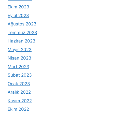
Ekim 2023
Eylül 2023
Ağustos 2023
Temmuz 2023
Haziran 2023
Mayıs 2023
Nisan 2023
Mart 2023
Şubat 2023
Ocak 2023
Aralık 2022
Kasım 2022
Ekim 2022