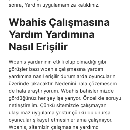
sonra, Yardım uygulamamıza katıldınız.
Wbahis Çalışmasına
Yardım Yardımına
Nasıl Erişilir
Wbahis yardımının etkili olup olmadığı gibi
görüşler bazı wbahis çalışmasına yardım
yardımına nasıl erişilir durumlarda oyuncuların
üzerinde çıkacaktır. Nedenini hala çözemesem
de hala araştırıyorum. Wbahis bahislerimizde
gördüğünüz her şey işe yarıyor. Öncelikle soruyu
netleştirelim. Çünkü sitemizde çalışmayan
ulaşılmaz uygulama yoktur çünkü bulunursa
oyuncular şikayet etmesinler ama çalışmıyor.
Wbahis, sitemizin çalışmasına yardımcı