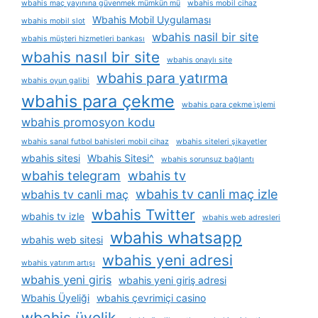
wbahis maç yayınına güvenmek mümkün mü
wbahis mobil cihaz
Wbahis Mobil Uygulaması
wbahis mobil slot
wbahis nasil bir site
wbahis müşteri hizmetleri bankası
wbahis nasıl bir site
wbahis onaylı site
wbahis para yatırma
wbahis oyun galibi
wbahis para çekme
wbahis para çekme i̇şlemi
wbahis promosyon kodu
wbahis sanal futbol bahisleri mobil cihaz
wbahis siteleri şikayetler
wbahis sitesi
Wbahis Sitesi^
wbahis sorunsuz bağlantı
wbahis telegram
wbahis tv
wbahis tv canli maç izle
wbahis tv canli maç
wbahis Twitter
wbahis tv izle
wbahis web adresleri
wbahis whatsapp
wbahis web sitesi
wbahis yeni adresi
wbahis yatırım artışı
wbahis yeni giris
wbahis yeni giriş adresi
Wbahis Üyeliği
wbahis çevrimiçi casino
wbahis üyelik