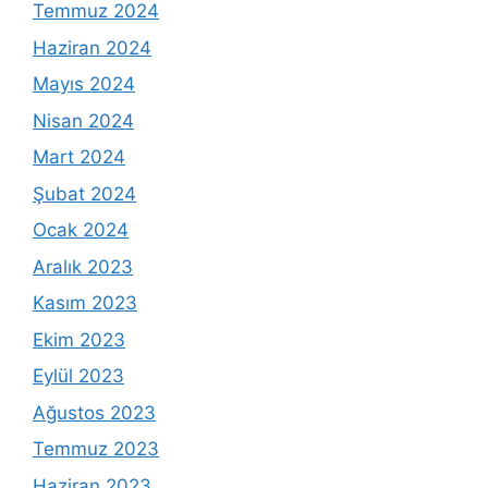
Temmuz 2024
Haziran 2024
Mayıs 2024
Nisan 2024
Mart 2024
Şubat 2024
Ocak 2024
Aralık 2023
Kasım 2023
Ekim 2023
Eylül 2023
Ağustos 2023
Temmuz 2023
Haziran 2023