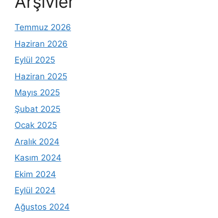
Arşivler
Temmuz 2026
Haziran 2026
Eylül 2025
Haziran 2025
Mayıs 2025
Şubat 2025
Ocak 2025
Aralık 2024
Kasım 2024
Ekim 2024
Eylül 2024
Ağustos 2024