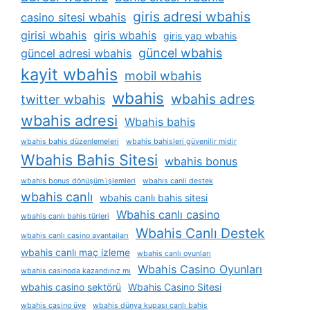
giris adresi wbahis
casino sitesi wbahis
girisi wbahis
giris wbahis
giris yap wbahis
güncel wbahis
güncel adresi wbahis
kayit wbahis
mobil wbahis
wbahis
wbahis adres
twitter wbahis
wbahis adresi
Wbahis bahis
wbahis bahis düzenlemeleri
wbahis bahisleri güvenilir midir
Wbahis Bahis Sitesi
wbahis bonus
wbahis bonus dönüşüm i̇şlemleri
wbahis canli destek
wbahis canlı
wbahis canlı bahis sitesi
Wbahis canlı casino
wbahis canlı bahis türleri
Wbahis Canlı Destek
wbahis canlı casino avantajları
wbahis canlı maç izleme
wbahis canlı oyunları
Wbahis Casino Oyunları
wbahis casinoda kazandınız mı
wbahis casino sektörü
Wbahis Casino Sitesi
wbahis casino üye
wbahis dünya kupası canlı bahis