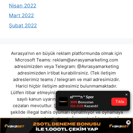
Nisan 2022
Mart 2022
Şubat 2022
Avrasya'nın en büyük reklam platformunda olmak için
Microsoft Teams:
reklam@avrasyamarketing.com
adresimizden veya Telegram: @Avrasyamarketing
adresimizden irtibat kurabilirsiniz. (Tek iletişim
adreslerimiz teams / telegram ve mail adresimizdir.
Harici hiçbir iletişim adresimiz bulunmamaktadır.
Lütfen itibar etmeyiniz.) Türkiye yasalarına göre 7258
sayılı kanun uyarınca yasa dışı bahis oynamanın
cezaları mevcuttur. Şu an bulunduğunuz site hiç bir
şekilde illegal bahis oyunları oynatmıyor ve oynamaya
aracı olmuyordur.
betmarlo
|
roxenbet
|
tuccobet
|
×
sahibet
|
ltccasino
|
tlcasino
|
admiralcasino
|
tutarbet