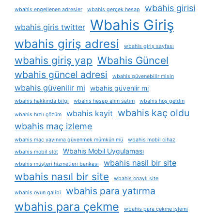
wbahis girisi
wbahis engellenen adresler
wbahis gerçek hesap
Wbahis Giriş
wbahis giris twitter
wbahis giriş adresi
wbahis giriş sayfası
wbahis giriş yap
Wbahis Güncel
wbahis güncel adresi
wbahis güvenebilir misin
wbahis güvenilir mi
wbahis güvenlir mi
wbahis hakkında bilgi
wbahis hesap alım satım
wbahis hoş geldin
wbahis kaç oldu
wbahis kayit
wbahis hızlı çözüm
wbahis maç izleme
wbahis maç yayınına güvenmek mümkün mü
wbahis mobil cihaz
Wbahis Mobil Uygulaması
wbahis mobil slot
wbahis nasil bir site
wbahis müşteri hizmetleri bankası
wbahis nasıl bir site
wbahis onaylı site
wbahis para yatırma
wbahis oyun galibi
wbahis para çekme
wbahis para çekme i̇şlemi