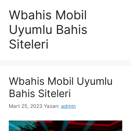
Wbahis Mobil
Uyumlu Bahis
Siteleri
Wbahis Mobil Uyumlu
Bahis Siteleri
Mart 25, 2023
Yazarı:
admin