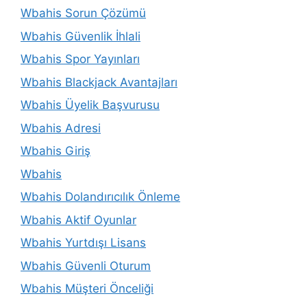
Wbahis Sorun Çözümü
Wbahis Güvenlik İhlali
Wbahis Spor Yayınları
Wbahis Blackjack Avantajları
Wbahis Üyelik Başvurusu
Wbahis Adresi
Wbahis Giriş
Wbahis
Wbahis Dolandırıcılık Önleme
Wbahis Aktif Oyunlar
Wbahis Yurtdışı Lisans
Wbahis Güvenli Oturum
Wbahis Müşteri Önceliği