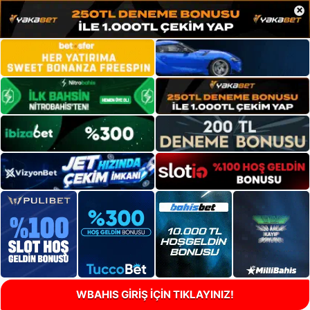
×
WBAHIS GİRİŞ İÇİN TIKLAYINIZ!