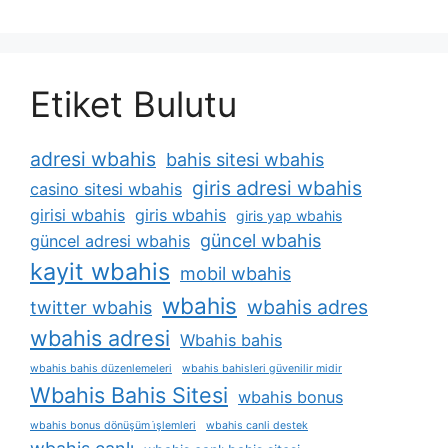
Etiket Bulutu
adresi wbahis
bahis sitesi wbahis
giris adresi wbahis
casino sitesi wbahis
girisi wbahis
giris wbahis
giris yap wbahis
güncel wbahis
güncel adresi wbahis
kayit wbahis
mobil wbahis
wbahis
wbahis adres
twitter wbahis
wbahis adresi
Wbahis bahis
wbahis bahis düzenlemeleri
wbahis bahisleri güvenilir midir
Wbahis Bahis Sitesi
wbahis bonus
wbahis bonus dönüşüm i̇şlemleri
wbahis canli destek