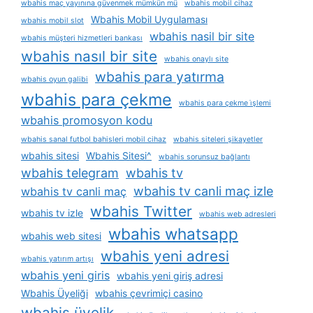
wbahis maç yayınına güvenmek mümkün mü
wbahis mobil cihaz
Wbahis Mobil Uygulaması
wbahis mobil slot
wbahis nasil bir site
wbahis müşteri hizmetleri bankası
wbahis nasıl bir site
wbahis onaylı site
wbahis para yatırma
wbahis oyun galibi
wbahis para çekme
wbahis para çekme i̇şlemi
wbahis promosyon kodu
wbahis sanal futbol bahisleri mobil cihaz
wbahis siteleri şikayetler
wbahis sitesi
Wbahis Sitesi^
wbahis sorunsuz bağlantı
wbahis telegram
wbahis tv
wbahis tv canli maç izle
wbahis tv canli maç
wbahis Twitter
wbahis tv izle
wbahis web adresleri
wbahis whatsapp
wbahis web sitesi
wbahis yeni adresi
wbahis yatırım artışı
wbahis yeni giris
wbahis yeni giriş adresi
Wbahis Üyeliği
wbahis çevrimiçi casino
wbahis üyelik