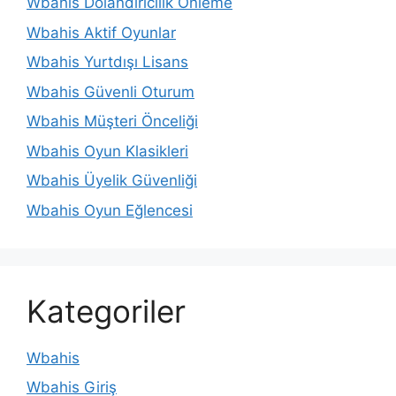
Wbahis Dolandırıcılık Önleme
Wbahis Aktif Oyunlar
Wbahis Yurtdışı Lisans
Wbahis Güvenli Oturum
Wbahis Müşteri Önceliği
Wbahis Oyun Klasikleri
Wbahis Üyelik Güvenliği
Wbahis Oyun Eğlencesi
Kategoriler
Wbahis
Wbahis Giriş