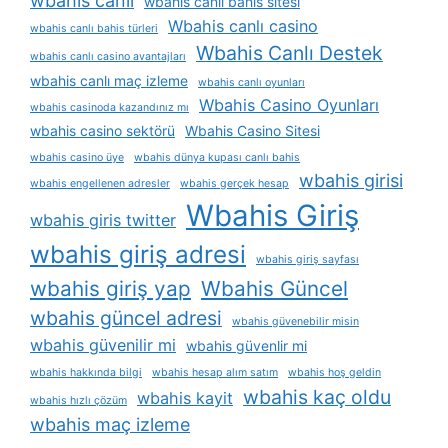
wbahis canlı
wbahis canlı bahis sitesi
Wbahis canlı casino
wbahis canlı bahis türleri
Wbahis Canlı Destek
wbahis canlı casino avantajları
wbahis canlı maç izleme
wbahis canlı oyunları
Wbahis Casino Oyunları
wbahis casinoda kazandınız mı
wbahis casino sektörü
Wbahis Casino Sitesi
wbahis casino üye
wbahis dünya kupası canlı bahis
wbahis girisi
wbahis engellenen adresler
wbahis gerçek hesap
Wbahis Giriş
wbahis giris twitter
wbahis giriş adresi
wbahis giriş sayfası
wbahis giriş yap
Wbahis Güncel
wbahis güncel adresi
wbahis güvenebilir misin
wbahis güvenilir mi
wbahis güvenlir mi
wbahis hakkında bilgi
wbahis hesap alım satım
wbahis hoş geldin
wbahis kaç oldu
wbahis kayit
wbahis hızlı çözüm
wbahis maç izleme