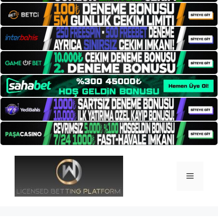
İçeriğe
atla
Menü